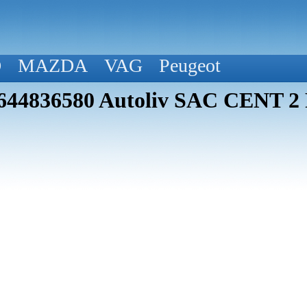
D
MAZDA
VAG
Peugeot
9644836580 Autoliv SAC CENT 2 