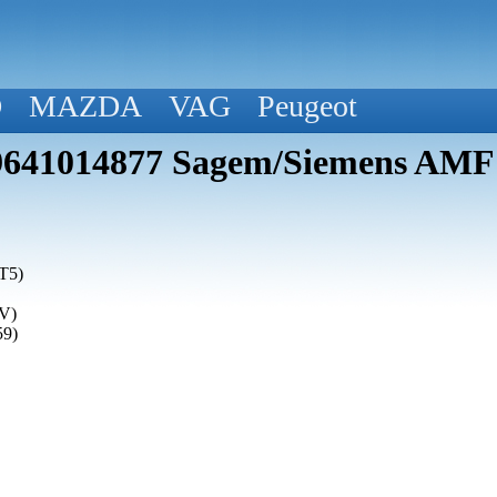
D
MAZDA
VAG
Peugeot
 9641014877 Sagem/Siemens AMF
T5)
(V)
59)