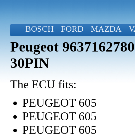
BOSCH
FORD
MAZDA
V
Peugeot 963716278
30PIN
The ECU fits:
PEUGEOT 605
PEUGEOT 605
PEUGEOT 605