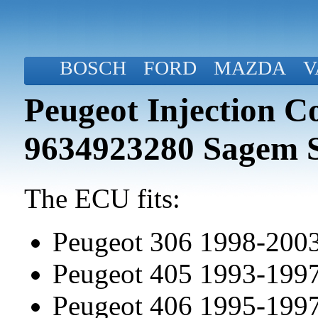
BOSCH
FORD
MAZDA
V
Peugeot Injection C
9634923280 Sagem 
The ECU fits:
Peugeot 306 1998-200
Peugeot 405 1993-199
Peugeot 406 1995-199